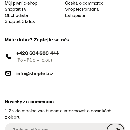
Můj první e-shop
Česká e‑commerce
Shoptet.TV
Shoptet Poradna
Obchodiště
Eshopiště
Shoptet Status
Máte dotaz? Zeptejte se nás
+420 604 600 444
(Po - Pá 8 – 18:30)
info@shoptet.cz
Novinky z e-commerce
1–2× do měsíce vás budeme informovat o novinkách
z oboru