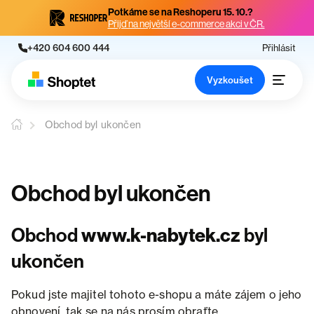
Potkáme se na Reshoperu 15. 10.?
Přijď na největší e-commerce akci v ČR.
+420 604 600 444
Přihlásit
Vyzkoušet
Obchod byl ukončen
Obchod byl ukončen
Obchod
www.k-nabytek.cz
byl
ukončen
Pokud jste majitel tohoto e-shopu a máte zájem o jeho
obnovení, tak se na nás prosím obraťte.