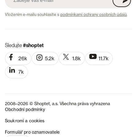
Vložením e-mailu souhlasíte s
podmínkami ochrany osobních údajů
.
Sledujte
#shoptet
26k
5.2k
1.8k
11.7k
7k
2008–2026 © Shoptet, a.s. Všechna práva vyhrazena
Obchodní podmínky
Soukromí a cookies
SK
Formulář pro oznamovatele