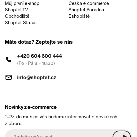
Můj první e-shop
Česká e‑commerce
Shoptet.TV
Shoptet Poradna
Obchodiště
Eshopiště
Shoptet Status
Máte dotaz? Zeptejte se nás
+420 604 600 444
(Po - Pá 8 – 18:30)
info@shoptet.cz
Novinky z e-commerce
1–2× do měsíce vás budeme informovat o novinkách
z oboru