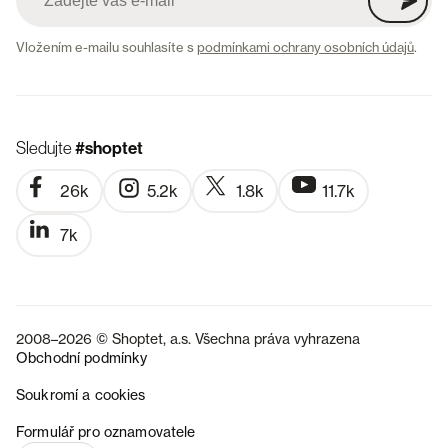
Vložením e-mailu souhlasíte s
podmínkami ochrany osobních údajů
.
Sledujte
#shoptet
26k
5.2k
1.8k
11.7k
7k
2008–2026 © Shoptet, a.s. Všechna práva vyhrazena
Obchodní podmínky
Soukromí a cookies
SK
Formulář pro oznamovatele