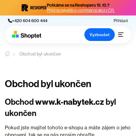
Potkáme se na Reshoperu 15. 10.?
Přijď na největší e-commerce akci v ČR.
+420 604 600 444
Přihlásit
Vyzkoušet
Obchod byl ukončen
Obchod byl ukončen
Obchod
www.k-nabytek.cz
byl
ukončen
Pokud jste majitel tohoto e-shopu a máte zájem o jeho
obnovení, tak se na nás prosím obraťte.