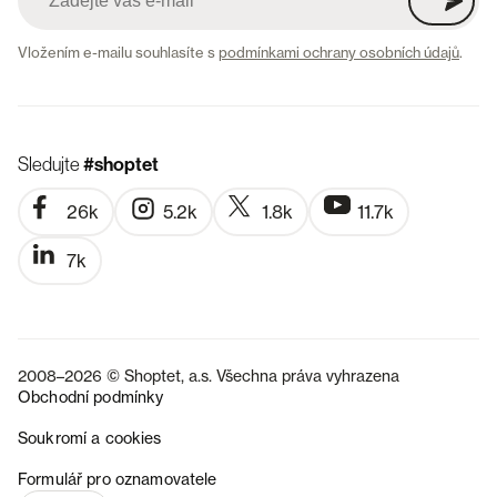
Vložením e-mailu souhlasíte s
podmínkami ochrany osobních údajů
.
Sledujte
#shoptet
26k
5.2k
1.8k
11.7k
7k
2008–2026 © Shoptet, a.s. Všechna práva vyhrazena
Obchodní podmínky
Soukromí a cookies
SK
Formulář pro oznamovatele