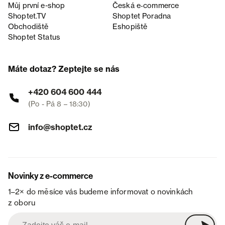
Můj první e-shop
Česká e‑commerce
Shoptet.TV
Shoptet Poradna
Obchodiště
Eshopiště
Shoptet Status
Máte dotaz? Zeptejte se nás
+420 604 600 444
(Po - Pá 8 – 18:30)
info@shoptet.cz
Novinky z e-commerce
1–2× do měsíce vás budeme informovat o novinkách
z oboru