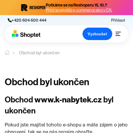
Potkáme se na Reshoperu 15. 10.?
Přijď na největší e-commerce akci v ČR.
+420 604 600 444
Přihlásit
Vyzkoušet
Obchod byl ukončen
Obchod byl ukončen
Obchod
www.k-nabytek.cz
byl
ukončen
Pokud jste majitel tohoto e-shopu a máte zájem o jeho
obnovení, tak se na nás prosím obraťte.