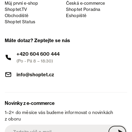
Můj první e-shop
Česká e‑commerce
Shoptet.TV
Shoptet Poradna
Obchodiště
Eshopiště
Shoptet Status
Máte dotaz? Zeptejte se nás
+420 604 600 444
(Po - Pá 8 – 18:30)
info@shoptet.cz
Novinky z e-commerce
1–2× do měsíce vás budeme informovat o novinkách
z oboru