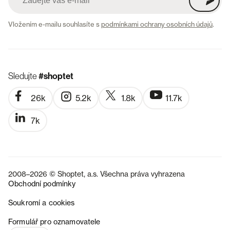
Vložením e-mailu souhlasíte s
podmínkami ochrany osobních údajů
.
Sledujte
#shoptet
26k
5.2k
1.8k
11.7k
7k
2008–2026 © Shoptet, a.s. Všechna práva vyhrazena
Obchodní podmínky
Soukromí a cookies
SK
Formulář pro oznamovatele