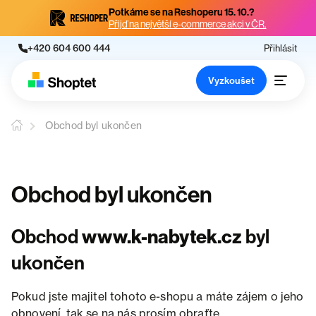
Potkáme se na Reshoperu 15. 10.?
Přijď na největší e-commerce akci v ČR.
+420 604 600 444
Přihlásit
Vyzkoušet
Obchod byl ukončen
Obchod byl ukončen
Obchod
www.k-nabytek.cz
byl
ukončen
Pokud jste majitel tohoto e-shopu a máte zájem o jeho
obnovení, tak se na nás prosím obraťte.