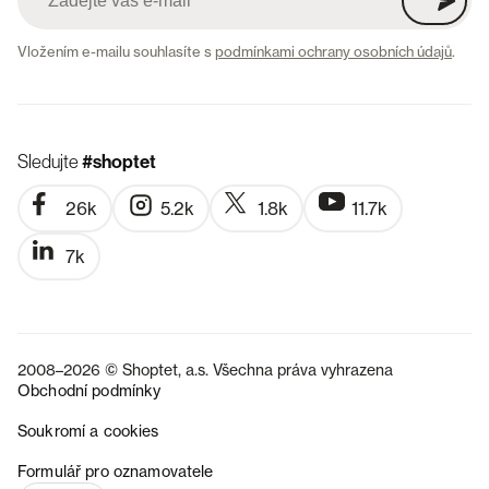
Vložením e-mailu souhlasíte s
podmínkami ochrany osobních údajů
.
Sledujte
#shoptet
26k
5.2k
1.8k
11.7k
7k
2008–2026 © Shoptet, a.s. Všechna práva vyhrazena
Obchodní podmínky
Soukromí a cookies
SK
Formulář pro oznamovatele