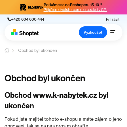
Potkáme se na Reshoperu 15. 10.?
Přijď na největší e-commerce akci v ČR.
+420 604 600 444
Přihlásit
Vyzkoušet
Obchod byl ukončen
Obchod byl ukončen
Obchod
www.k-nabytek.cz
byl
ukončen
Pokud jste majitel tohoto e-shopu a máte zájem o jeho
obnovení, tak se na nás prosím obraťte.