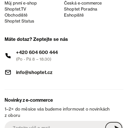
Můj první e-shop
Česká e‑commerce
Shoptet.TV
Shoptet Poradna
Obchodiště
Eshopiště
Shoptet Status
Máte dotaz? Zeptejte se nás
+420 604 600 444
(Po - Pá 8 – 18:30)
info@shoptet.cz
Novinky z e-commerce
1–2× do měsíce vás budeme informovat o novinkách
z oboru