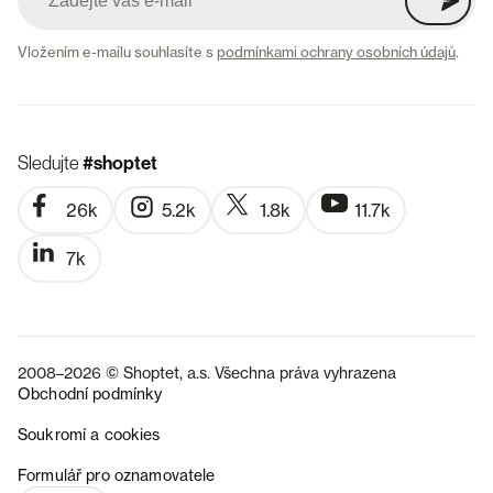
Vložením e-mailu souhlasíte s
podmínkami ochrany osobních údajů
.
Sledujte
#shoptet
26k
5.2k
1.8k
11.7k
7k
2008–2026 © Shoptet, a.s. Všechna práva vyhrazena
Obchodní podmínky
Soukromí a cookies
SK
Formulář pro oznamovatele