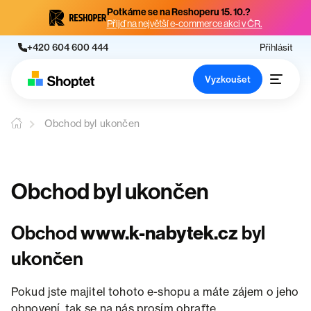
Potkáme se na Reshoperu 15. 10.?
Přijď na největší e-commerce akci v ČR.
+420 604 600 444
Přihlásit
Vyzkoušet
Obchod byl ukončen
Obchod byl ukončen
Obchod
www.k-nabytek.cz
byl
ukončen
Pokud jste majitel tohoto e-shopu a máte zájem o jeho
obnovení, tak se na nás prosím obraťte.