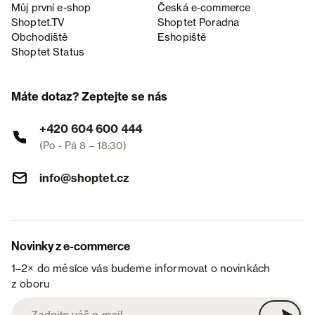
Můj první e-shop
Česká e‑commerce
Shoptet.TV
Shoptet Poradna
Obchodiště
Eshopiště
Shoptet Status
Máte dotaz? Zeptejte se nás
+420 604 600 444
(Po - Pá 8 – 18:30)
info@shoptet.cz
Novinky z e-commerce
1–2× do měsíce vás budeme informovat o novinkách
z oboru