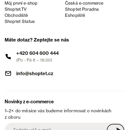
Můj první e-shop
Česká e‑commerce
Shoptet.TV
Shoptet Poradna
Obchodiště
Eshopiště
Shoptet Status
Máte dotaz? Zeptejte se nás
+420 604 600 444
(Po - Pá 8 – 18:30)
info@shoptet.cz
Novinky z e-commerce
1–2× do měsíce vás budeme informovat o novinkách
z oboru