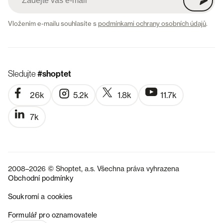
Vložením e-mailu souhlasíte s
podmínkami ochrany osobních údajů
.
Sledujte
#shoptet
26k
5.2k
1.8k
11.7k
7k
2008–2026 © Shoptet, a.s. Všechna práva vyhrazena
Obchodní podmínky
Soukromí a cookies
SK
Formulář pro oznamovatele