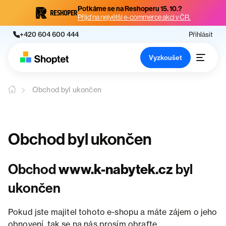
Potkáme se na Reshoperu 15. 10.?
Přijď na největší e-commerce akci v ČR.
+420 604 600 444
Přihlásit
Vyzkoušet
Obchod byl ukončen
Obchod byl ukončen
Obchod
www.k-nabytek.cz
byl
ukončen
Pokud jste majitel tohoto e-shopu a máte zájem o jeho
obnovení, tak se na nás prosím obraťte.