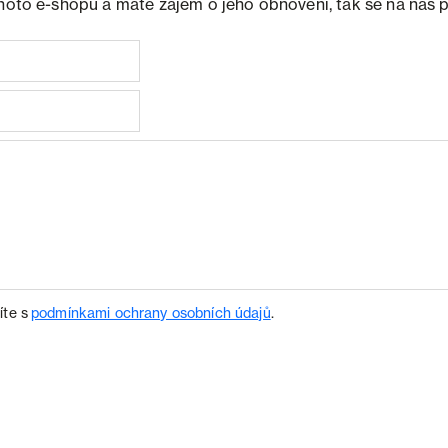
ohoto e-shopu a máte zájem o jeho obnovení, tak se na nás 
íte s
podmínkami ochrany osobních údajů
.