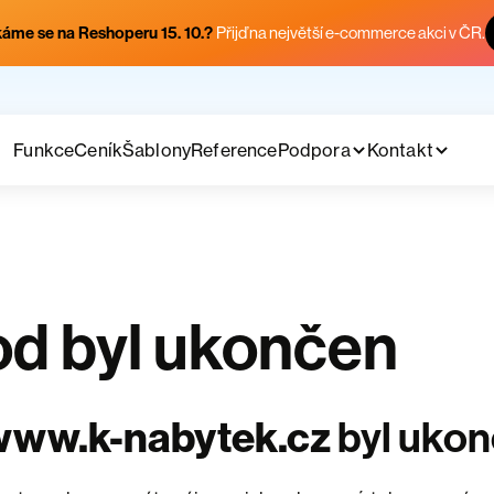
áme se na Reshoperu 15. 10.?
Přijď na největší e-commerce akci v ČR.
Funkce
Ceník
Šablony
Reference
Podpora
Kontakt
d byl ukončen
www.k-nabytek.cz
byl uko