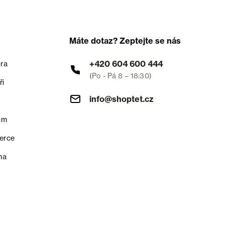
Máte dotaz? Zeptejte se nás
+420 604 600 444
ra
(Po - Pá 8 – 18:30)
ři
info@shoptet.cz
um
erce
na