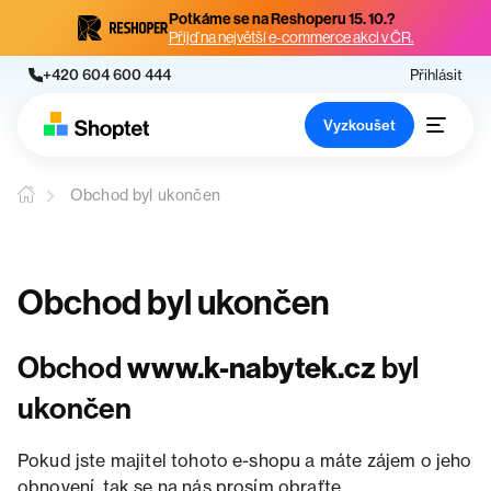
Potkáme se na Reshoperu 15. 10.?
Přijď na největší e-commerce akci v ČR.
+420 604 600 444
Přihlásit
Vyzkoušet
Obchod byl ukončen
Obchod byl ukončen
Obchod
www.k-nabytek.cz
byl
ukončen
Pokud jste majitel tohoto e-shopu a máte zájem o jeho
obnovení, tak se na nás prosím obraťte.