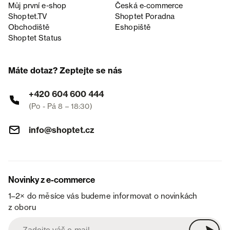
Můj první e-shop
Česká e‑commerce
Shoptet.TV
Shoptet Poradna
Obchodiště
Eshopiště
Shoptet Status
Máte dotaz? Zeptejte se nás
+420 604 600 444
(Po - Pá 8 – 18:30)
info@shoptet.cz
Novinky z e-commerce
1–2× do měsíce vás budeme informovat o novinkách
z oboru