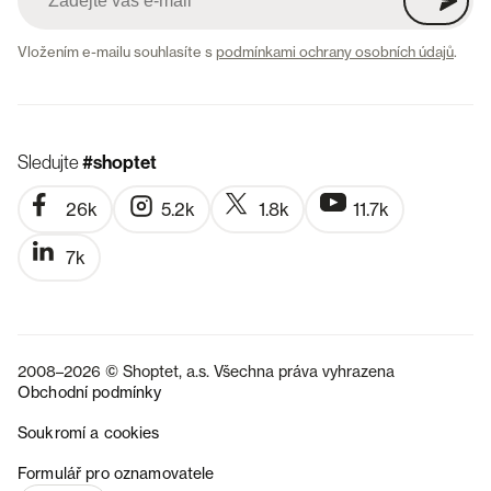
Vložením e-mailu souhlasíte s
podmínkami ochrany osobních údajů
.
Sledujte
#shoptet
26k
5.2k
1.8k
11.7k
7k
2008–2026 © Shoptet, a.s. Všechna práva vyhrazena
Obchodní podmínky
Soukromí a cookies
SK
Formulář pro oznamovatele