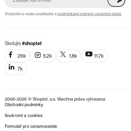
Vložením e-mailu souhlasíte s
podmínkami ochrany osobních údajů
.
Sledujte
#shoptet
26k
5.2k
1.8k
11.7k
7k
2008–2026 © Shoptet, a.s. Všechna práva vyhrazena
Obchodní podmínky
Soukromí a cookies
SK
Formulář pro oznamovatele