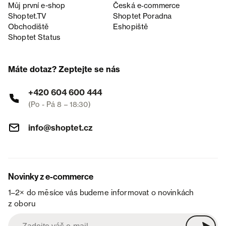
Můj první e-shop
Česká e‑commerce
Shoptet.TV
Shoptet Poradna
Obchodiště
Eshopiště
Shoptet Status
Máte dotaz? Zeptejte se nás
+420 604 600 444
(Po - Pá 8 – 18:30)
info@shoptet.cz
Novinky z e-commerce
1–2× do měsíce vás budeme informovat o novinkách
z oboru