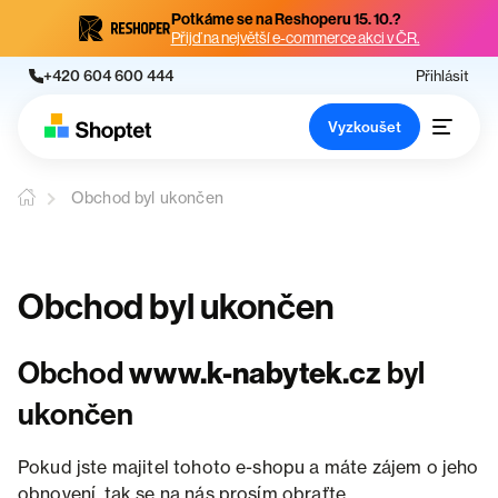
Potkáme se na Reshoperu 15. 10.?
Přijď na největší e-commerce akci v ČR.
+420 604 600 444
Přihlásit
Vyzkoušet
Obchod byl ukončen
Obchod byl ukončen
Obchod
www.k-nabytek.cz
byl
ukončen
Pokud jste majitel tohoto e-shopu a máte zájem o jeho
obnovení, tak se na nás prosím obraťte.