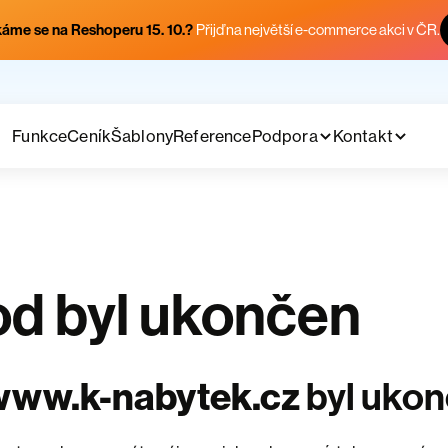
áme se na Reshoperu 15. 10.?
Přijď na největší e-commerce akci v ČR.
Funkce
Ceník
Šablony
Reference
Podpora
Kontakt
d byl ukončen
www.k-nabytek.cz
byl uko