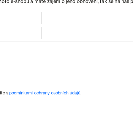
ohoto e-shopu a máte zájem o jeho obnovení, tak se na nás 
íte s
podmínkami ochrany osobních údajů
.