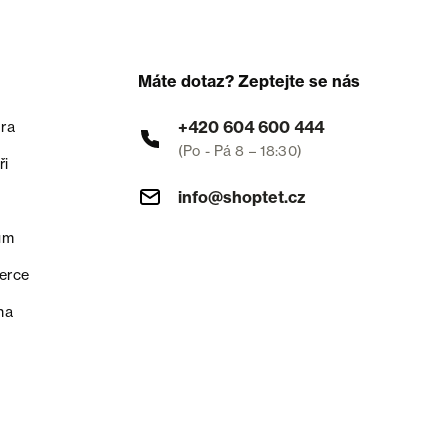
Máte dotaz? Zeptejte se nás
+420 604 600 444
ra
(Po - Pá 8 – 18:30)
ři
info@shoptet.cz
um
erce
na