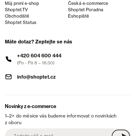
Můj první e-shop
Česká e‑commerce
Shoptet.TV
Shoptet Poradna
Obchodiště
Eshopiště
Shoptet Status
Máte dotaz? Zeptejte se nás
+420 604 600 444
(Po - Pá 8 – 18:30)
info@shoptet.cz
Novinky z e-commerce
1–2× do měsíce vás budeme informovat o novinkách
z oboru