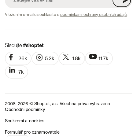
Vložením e-mailu souhlasíte s
podmínkami ochrany osobních údajů
.
Sledujte
#shoptet
26k
5.2k
1.8k
11.7k
7k
2008–2026 © Shoptet, a.s. Všechna práva vyhrazena
Obchodní podmínky
Soukromí a cookies
SK
Formulář pro oznamovatele