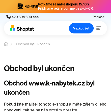
Potkáme se na Reshoperu 15. 10.?
Přijď na největší e-commerce akci v ČR.
+420 604 600 444
Přihlásit
Vyzkoušet
Obchod byl ukončen
Obchod byl ukončen
Obchod
www.k-nabytek.cz
byl
ukončen
Pokud jste majitel tohoto e-shopu a máte zájem o jeho
obnovení, tak se na nás prosím obraťte.