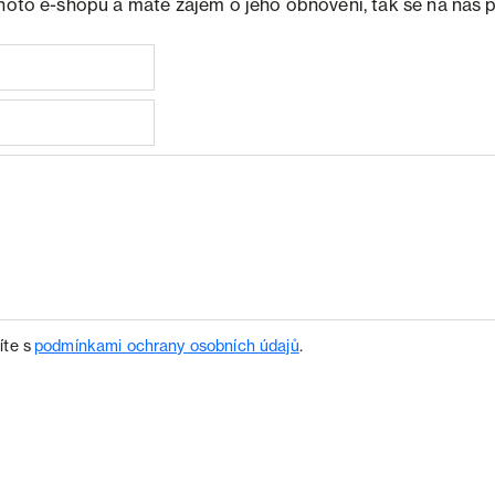
ohoto e-shopu a máte zájem o jeho obnovení, tak se na nás 
íte s
podmínkami ochrany osobních údajů
.