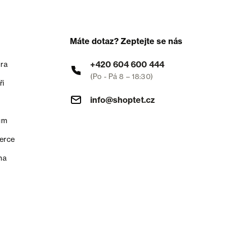
Máte dotaz? Zeptejte se nás
+420 604 600 444
ra
(Po - Pá 8 – 18:30)
ři
info@shoptet.cz
um
erce
na