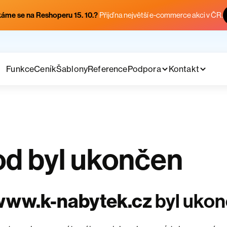
áme se na Reshoperu 15. 10.?
Přijď na největší e-commerce akci v ČR.
Funkce
Ceník
Šablony
Reference
Podpora
Kontakt
d byl ukončen
www.k-nabytek.cz
byl uko