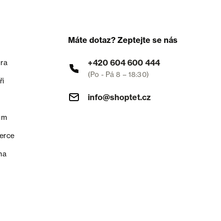
Máte dotaz? Zeptejte se nás
+420 604 600 444
ra
(Po - Pá 8 – 18:30)
ři
info@shoptet.cz
um
erce
na