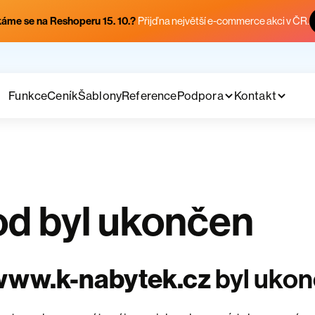
áme se na Reshoperu 15. 10.?
Přijď na největší e-commerce akci v ČR.
Funkce
Ceník
Šablony
Reference
Podpora
Kontakt
d byl ukončen
www.k-nabytek.cz
byl uko