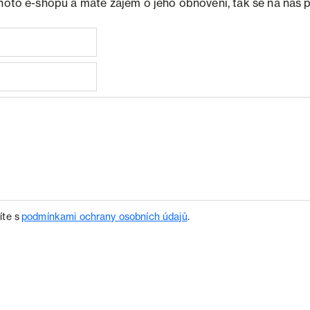
ohoto e-shopu a máte zájem o jeho obnovení, tak se na nás 
íte s
podmínkami ochrany osobních údajů
.