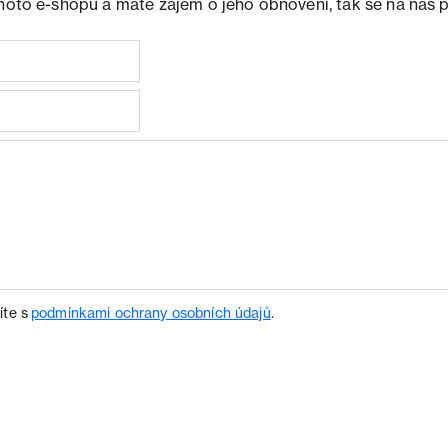
ohoto e-shopu a máte zájem o jeho obnovení, tak se na nás 
íte s
podmínkami ochrany osobních údajů
.