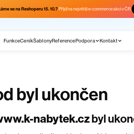
áme se na Reshoperu 15. 10.?
Přijď na největší e-commerce akci v ČR.
Funkce
Ceník
Šablony
Reference
Podpora
Kontakt
d byl ukončen
www.k-nabytek.cz
byl uko