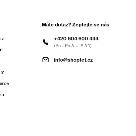
Máte dotaz? Zeptejte se nás
+420 604 600 444
ra
(Po - Pá 8 – 18:30)
ři
info@shoptet.cz
um
erce
na