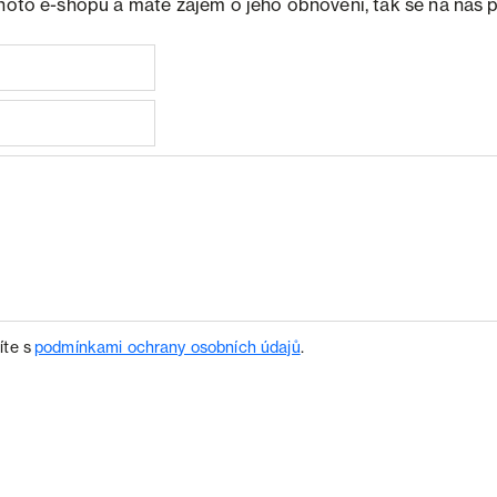
ohoto e-shopu a máte zájem o jeho obnovení, tak se na nás 
íte s
podmínkami ochrany osobních údajů
.