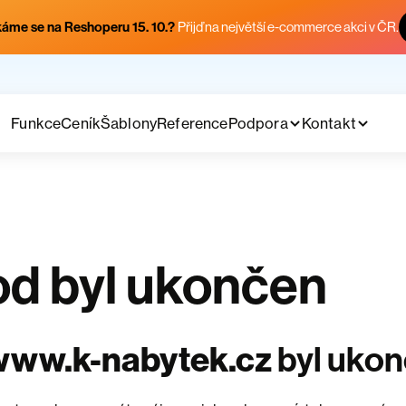
áme se na Reshoperu 15. 10.?
Přijď na největší e-commerce akci v ČR.
Funkce
Ceník
Šablony
Reference
Podpora
Kontakt
d byl ukončen
www.k-nabytek.cz
byl uko