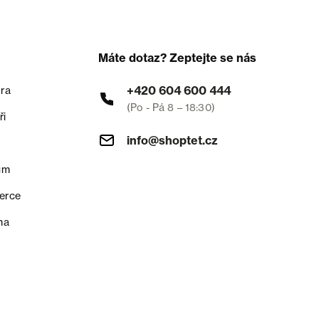
Máte dotaz? Zeptejte se nás
+420 604 600 444
ra
(Po - Pá 8 – 18:30)
ři
info@shoptet.cz
um
erce
na