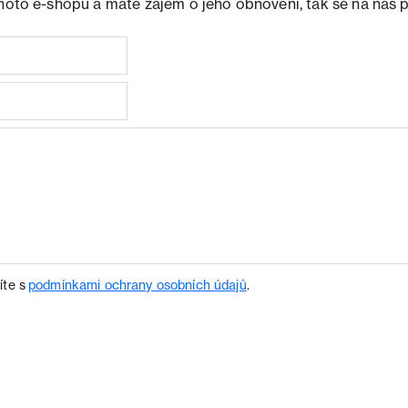
ohoto e-shopu a máte zájem o jeho obnovení, tak se na nás 
íte s
podmínkami ochrany osobních údajů
.