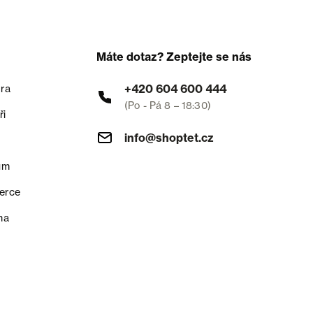
Máte dotaz? Zeptejte se nás
+420 604 600 444
ra
(Po - Pá 8 – 18:30)
ři
info@shoptet.cz
um
erce
na