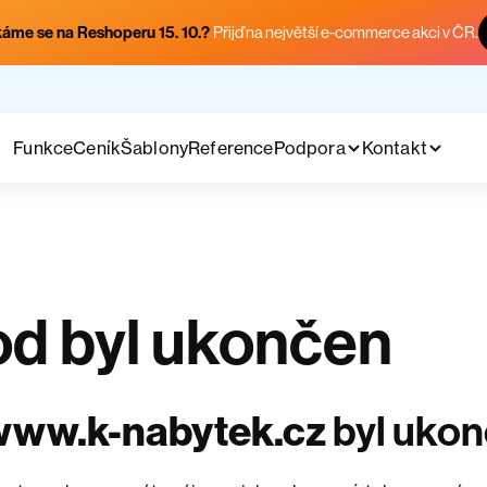
áme se na Reshoperu 15. 10.?
Přijď na největší e-commerce akci v ČR.
Funkce
Ceník
Šablony
Reference
Podpora
Kontakt
d byl ukončen
www.k-nabytek.cz
byl uko