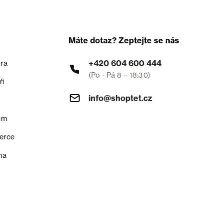
Máte dotaz? Zeptejte se nás
+420 604 600 444
ra
(Po - Pá 8 – 18:30)
ři
info@shoptet.cz
um
erce
na