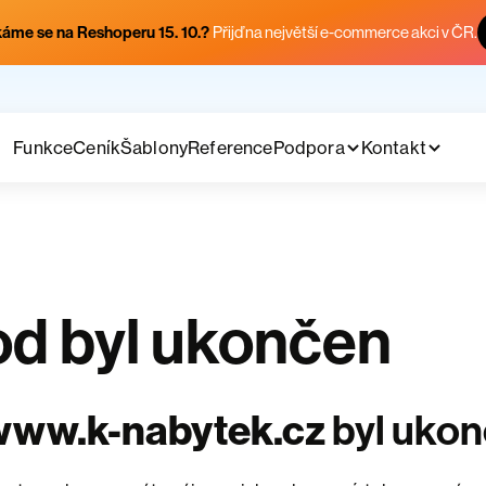
áme se na Reshoperu 15. 10.?
Přijď na největší e-commerce akci v ČR.
Funkce
Ceník
Šablony
Reference
Podpora
Kontakt
d byl ukončen
www.k-nabytek.cz
byl uko