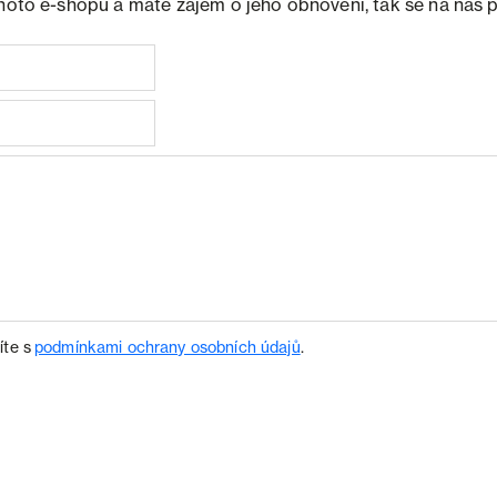
ohoto e-shopu a máte zájem o jeho obnovení, tak se na nás 
íte s
podmínkami ochrany osobních údajů
.