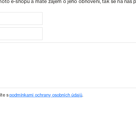
ohoto e-shopu a máte zájem o jeho obnovení, tak se na nás 
íte s
podmínkami ochrany osobních údajů
.