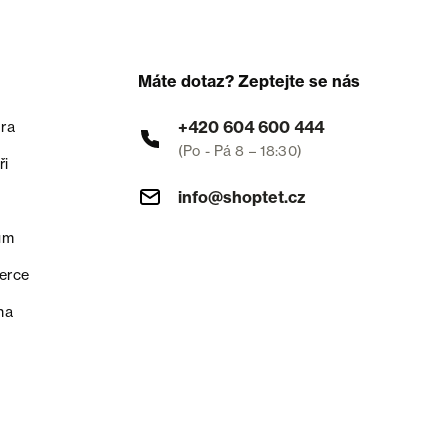
Máte dotaz? Zeptejte se nás
+420 604 600 444
ra
(Po - Pá 8 – 18:30)
ři
info@shoptet.cz
um
erce
na