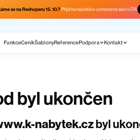
áme se na Reshoperu 15. 10.?
Přijď na největší e-commerce akci v ČR.
Funkce
Ceník
Šablony
Reference
Podpora
Kontakt
d byl ukončen
www.k-nabytek.cz
byl uko