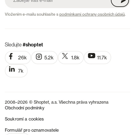
Vložením e-mailu souhlasíte s
podmínkami ochrany osobních údajů
.
Sledujte
#shoptet
26k
5.2k
1.8k
11.7k
7k
2008–2026 © Shoptet, a.s. Všechna práva vyhrazena
Obchodní podmínky
Soukromí a cookies
SK
Formulář pro oznamovatele