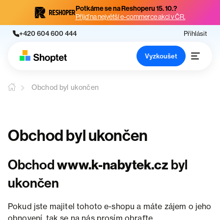
Potkáme se na Reshoperu 15. 10.?
Přijď na největší e-commerce akci v ČR.
+420 604 600 444
Přihlásit
Vyzkoušet
Obchod byl ukončen
Obchod byl ukončen
Obchod
www.k-nabytek.cz
byl
ukončen
Pokud jste majitel tohoto e-shopu a máte zájem o jeho
obnovení, tak se na nás prosím obraťte.