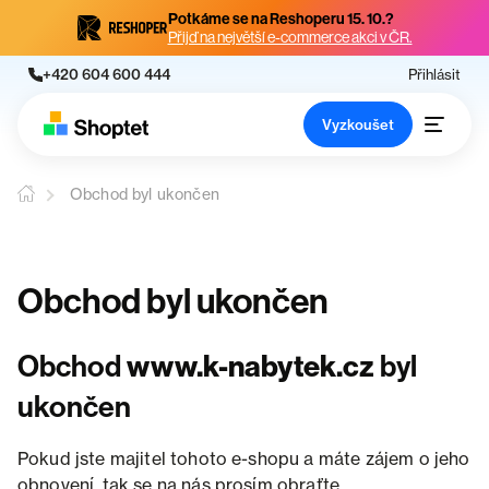
Potkáme se na Reshoperu 15. 10.?
Přijď na největší e-commerce akci v ČR.
+420 604 600 444
Přihlásit
Vyzkoušet
Obchod byl ukončen
Obchod byl ukončen
Obchod
www.k-nabytek.cz
byl
ukončen
Pokud jste majitel tohoto e-shopu a máte zájem o jeho
obnovení, tak se na nás prosím obraťte.