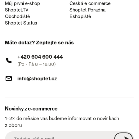
Můj první e-shop
Česká e‑commerce
Shoptet.TV
Shoptet Poradna
Obchodiště
Eshopiště
Shoptet Status
Máte dotaz? Zeptejte se nás
+420 604 600 444
(Po - Pá 8 – 18:30)
info@shoptet.cz
Novinky z e-commerce
1–2× do měsíce vás budeme informovat o novinkách
z oboru