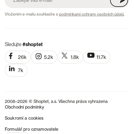
Vložením e-mailu souhlasíte s
podmínkami ochrany osobních údajů
.
Sledujte
#shoptet
26k
5.2k
1.8k
11.7k
7k
2008–2026 © Shoptet, a.s. Všechna práva vyhrazena
Obchodní podmínky
Soukromí a cookies
SK
Formulář pro oznamovatele