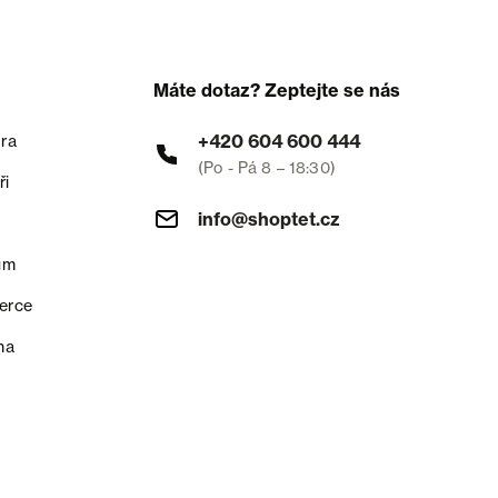
Máte dotaz? Zeptejte se nás
+420 604 600 444
ra
(Po - Pá 8 – 18:30)
ři
info@shoptet.cz
um
erce
na