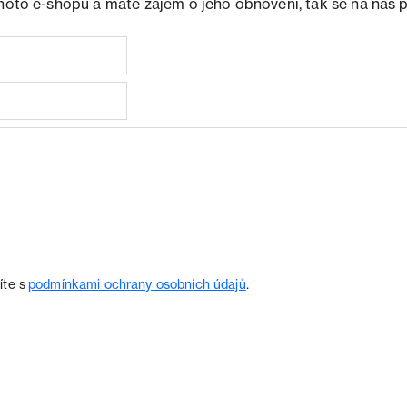
ohoto e-shopu a máte zájem o jeho obnovení, tak se na nás 
íte s
podmínkami ochrany osobních údajů
.