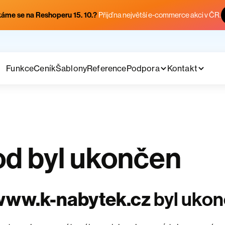
áme se na Reshoperu 15. 10.?
Přijď na největší e-commerce akci v ČR.
Funkce
Ceník
Šablony
Reference
Podpora
Kontakt
d byl ukončen
www.k-nabytek.cz
byl uko