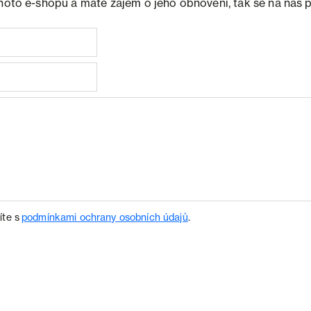
ohoto e-shopu a máte zájem o jeho obnovení, tak se na nás 
íte s
podmínkami ochrany osobních údajů
.