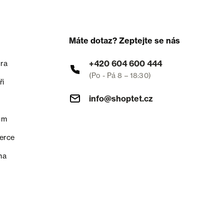
Máte dotaz? Zeptejte se nás
+420 604 600 444
ra
(Po - Pá 8 – 18:30)
ři
info@shoptet.cz
um
erce
na