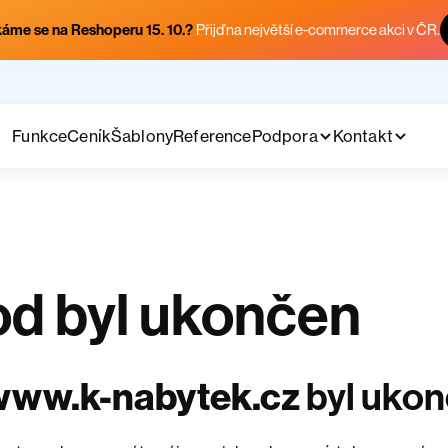
áme se na Reshoperu 15. 10.?
Přijď na největší e-commerce akci v ČR.
Funkce
Ceník
Šablony
Reference
Podpora
Kontakt
d byl ukončen
www.k-nabytek.cz
byl uko