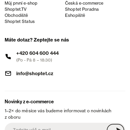
Můj první e-shop
Česká e‑commerce
Shoptet.TV
Shoptet Poradna
Obchodiště
Eshopiště
Shoptet Status
Máte dotaz? Zeptejte se nás
+420 604 600 444
(Po - Pá 8 – 18:30)
info@shoptet.cz
Novinky z e-commerce
1–2× do měsíce vás budeme informovat o novinkách
z oboru