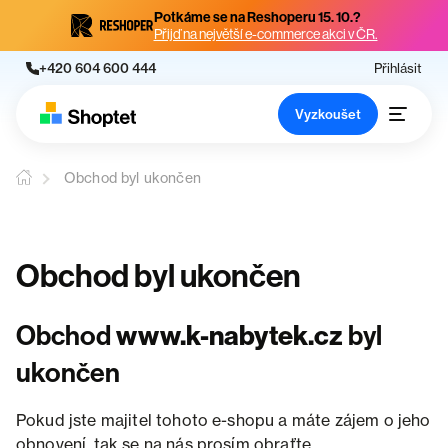
Potkáme se na Reshoperu 15. 10.?
Přijď na největší e-commerce akci v ČR.
+420 604 600 444
Přihlásit
Vyzkoušet
Obchod byl ukončen
Obchod byl ukončen
Obchod
www.k-nabytek.cz
byl
ukončen
Pokud jste majitel tohoto e-shopu a máte zájem o jeho
obnovení, tak se na nás prosím obraťte.