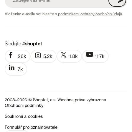
Vložením e-mailu souhlasíte s
podmínkami ochrany osobních údajů
.
Sledujte
#shoptet
26k
5.2k
1.8k
11.7k
7k
2008–2026 © Shoptet, a.s. Všechna práva vyhrazena
Obchodní podmínky
Soukromí a cookies
SK
Formulář pro oznamovatele