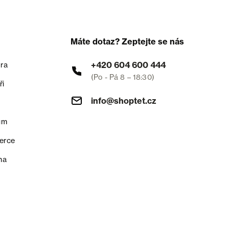
Máte dotaz? Zeptejte se nás
+420 604 600 444
ra
(Po - Pá 8 – 18:30)
ři
info@shoptet.cz
um
erce
na