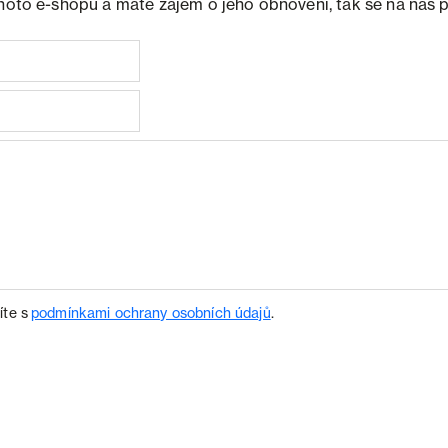
ohoto e-shopu a máte zájem o jeho obnovení, tak se na nás 
íte s
podmínkami ochrany osobních údajů
.