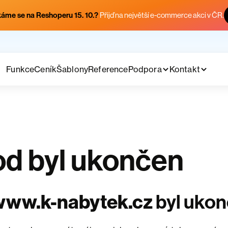
áme se na Reshoperu 15. 10.?
Přijď na největší e-commerce akci v ČR.
Funkce
Ceník
Šablony
Reference
Podpora
Kontakt
d byl ukončen
www.k-nabytek.cz
byl uko