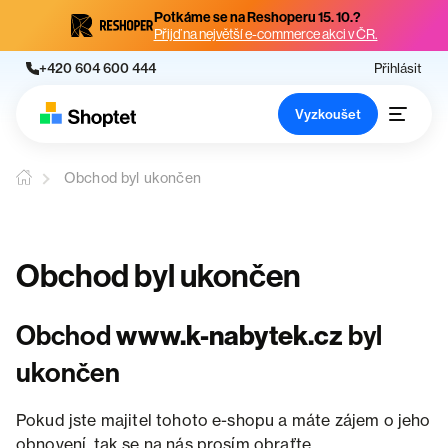
Potkáme se na Reshoperu 15. 10.?
Přijď na největší e-commerce akci v ČR.
+420 604 600 444
Přihlásit
Vyzkoušet
Obchod byl ukončen
Obchod byl ukončen
Obchod
www.k-nabytek.cz
byl
ukončen
Pokud jste majitel tohoto e-shopu a máte zájem o jeho
obnovení, tak se na nás prosím obraťte.