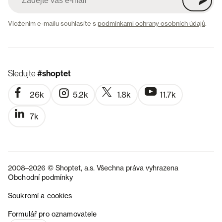
Vložením e-mailu souhlasíte s
podmínkami ochrany osobních údajů
.
Sledujte
#shoptet
26k
5.2k
1.8k
11.7k
7k
2008–2026 © Shoptet, a.s. Všechna práva vyhrazena
Obchodní podmínky
Soukromí a cookies
SK
Formulář pro oznamovatele