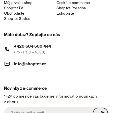
Můj první e-shop
Česká e‑commerce
Shoptet.TV
Shoptet Poradna
Obchodiště
Eshopiště
Shoptet Status
Máte dotaz? Zeptejte se nás
+420 604 600 444
(Po - Pá 8 – 18:30)
info@shoptet.cz
Novinky z e-commerce
1–2× do měsíce vás budeme informovat o novinkách
z oboru