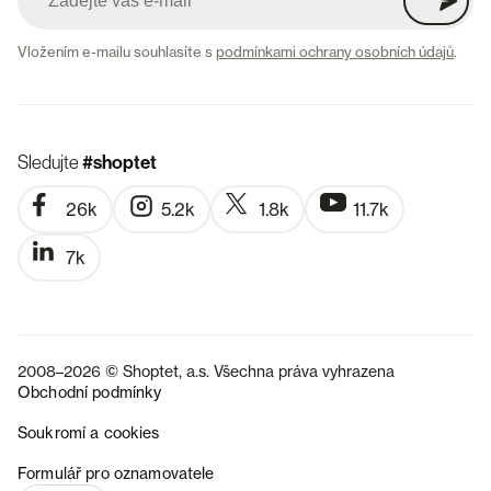
Vložením e-mailu souhlasíte s
podmínkami ochrany osobních údajů
.
Sledujte
#shoptet
26k
5.2k
1.8k
11.7k
7k
2008–2026 © Shoptet, a.s. Všechna práva vyhrazena
Obchodní podmínky
Soukromí a cookies
SK
Formulář pro oznamovatele