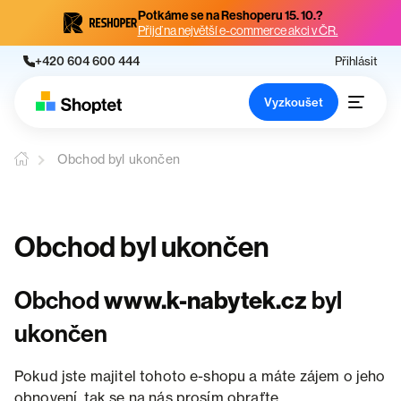
Potkáme se na Reshoperu 15. 10.?
Přijď na největší e-commerce akci v ČR.
+420 604 600 444
Přihlásit
Vyzkoušet
Obchod byl ukončen
Obchod byl ukončen
Obchod
www.k-nabytek.cz
byl
ukončen
Pokud jste majitel tohoto e-shopu a máte zájem o jeho
obnovení, tak se na nás prosím obraťte.