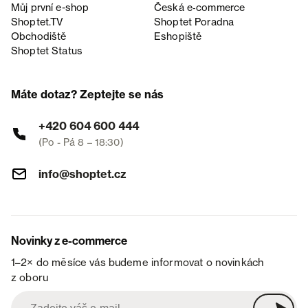
Můj první e-shop
Česká e‑commerce
Shoptet.TV
Shoptet Poradna
Obchodiště
Eshopiště
Shoptet Status
Máte dotaz? Zeptejte se nás
+420 604 600 444
(Po - Pá 8 – 18:30)
info@shoptet.cz
Novinky z e-commerce
1–2× do měsíce vás budeme informovat o novinkách
z oboru