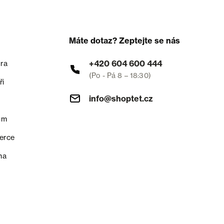
Máte dotaz? Zeptejte se nás
+420 604 600 444
ra
(Po - Pá 8 – 18:30)
ři
info@shoptet.cz
um
erce
na