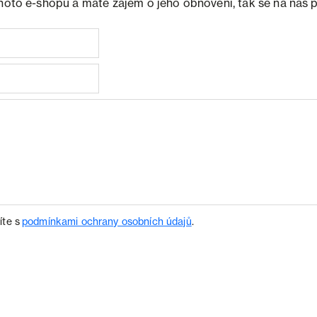
ohoto e-shopu a máte zájem o jeho obnovení, tak se na nás 
íte s
podmínkami ochrany osobních údajů
.