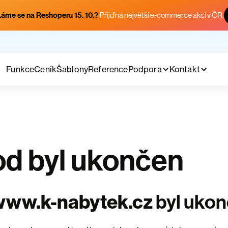
áme se na Reshoperu 15. 10.?
Přijď na největší e-commerce akci v ČR.
Funkce
Ceník
Šablony
Reference
Podpora
Kontakt
d byl ukončen
www.k-nabytek.cz
byl uko