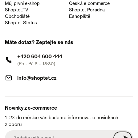
Můj první e-shop
Česká e‑commerce
Shoptet.TV
Shoptet Poradna
Obchodiště
Eshopiště
Shoptet Status
Máte dotaz? Zeptejte se nás
+420 604 600 444
(Po - Pá 8 – 18:30)
info@shoptet.cz
Novinky z e-commerce
1–2× do měsíce vás budeme informovat o novinkách
z oboru