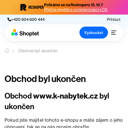
Potkáme se na Reshoperu 15. 10.?
Přijď na největší e-commerce akci v ČR.
+420 604 600 444
Přihlásit
Vyzkoušet
Obchod byl ukončen
Obchod byl ukončen
Obchod
www.k-nabytek.cz
byl
ukončen
Pokud jste majitel tohoto e-shopu a máte zájem o jeho
obnovení, tak se na nás prosím obraťte.