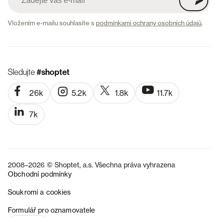
Vložením e-mailu souhlasíte s
podmínkami ochrany osobních údajů
.
Sledujte
#shoptet
26k
5.2k
1.8k
11.7k
7k
2008–2026 © Shoptet, a.s. Všechna práva vyhrazena
Obchodní podmínky
Soukromí a cookies
SK
Formulář pro oznamovatele