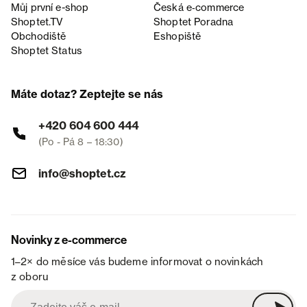
Můj první e-shop
Česká e‑commerce
Shoptet.TV
Shoptet Poradna
Obchodiště
Eshopiště
Shoptet Status
Máte dotaz? Zeptejte se nás
+420 604 600 444
(Po - Pá 8 – 18:30)
info@shoptet.cz
Novinky z e-commerce
1–2× do měsíce vás budeme informovat o novinkách
z oboru