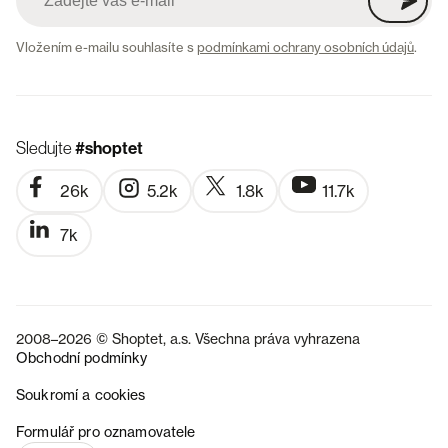
Vložením e-mailu souhlasíte s
podmínkami ochrany osobních údajů
.
Sledujte
#shoptet
26k
5.2k
1.8k
11.7k
7k
2008–2026 © Shoptet, a.s. Všechna práva vyhrazena
Obchodní podmínky
Soukromí a cookies
SK
Formulář pro oznamovatele