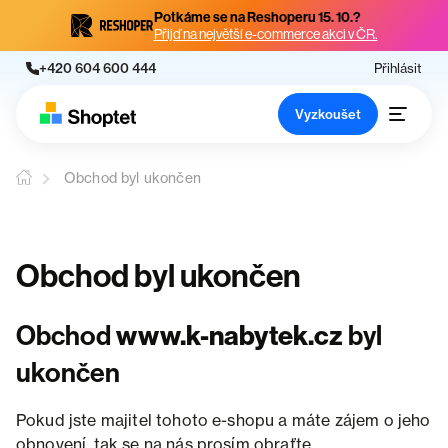
Potkáme se na Reshoperu 15. 10.?
Přijď na největší e-commerce akci v ČR.
+420 604 600 444
Přihlásit
Vyzkoušet
Obchod byl ukončen
Obchod byl ukončen
Obchod
www.k-nabytek.cz
byl
ukončen
Pokud jste majitel tohoto e-shopu a máte zájem o jeho
obnovení, tak se na nás prosím obraťte.