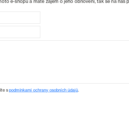
ohoto e-shopu a máte zájem o jeho obnovení, tak se na nás 
íte s
podmínkami ochrany osobních údajů
.