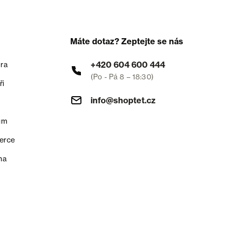
Máte dotaz? Zeptejte se nás
+420 604 600 444
ra
(Po - Pá 8 – 18:30)
ři
info@shoptet.cz
um
erce
na