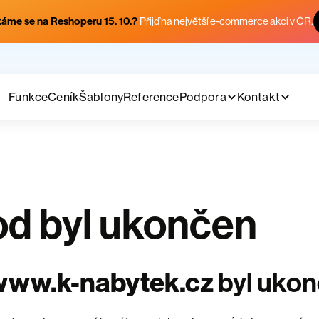
áme se na Reshoperu 15. 10.?
Přijď na největší e-commerce akci v ČR.
Funkce
Ceník
Šablony
Reference
Podpora
Kontakt
d byl ukončen
www.k-nabytek.cz
byl uko