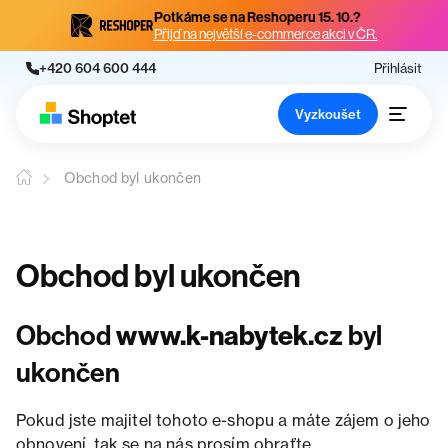
Potkáme se na Reshoperu 15. 10.?
Přijď na největší e-commerce akci v ČR.
+420 604 600 444
Přihlásit
Vyzkoušet
Obchod byl ukončen
Obchod byl ukončen
Obchod
www.k-nabytek.cz
byl
ukončen
Pokud jste majitel tohoto e-shopu a máte zájem o jeho
obnovení, tak se na nás prosím obraťte.