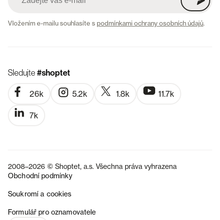
Vložením e-mailu souhlasíte s
podmínkami ochrany osobních údajů
.
Sledujte
#shoptet
26k
5.2k
1.8k
11.7k
7k
2008–2026 © Shoptet, a.s. Všechna práva vyhrazena
Obchodní podmínky
Soukromí a cookies
SK
Formulář pro oznamovatele