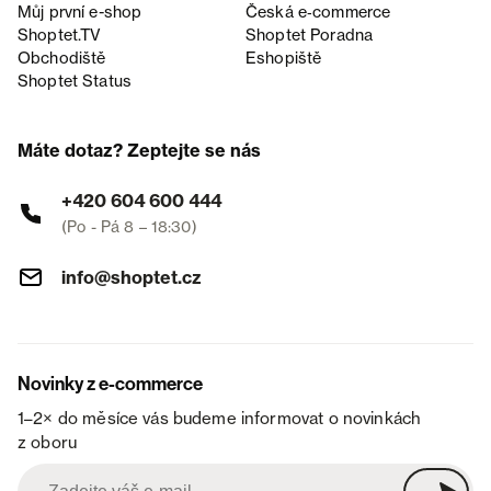
Můj první e-shop
Česká e‑commerce
Shoptet.TV
Shoptet Poradna
Obchodiště
Eshopiště
Shoptet Status
Máte dotaz? Zeptejte se nás
+420 604 600 444
(Po - Pá 8 – 18:30)
info@shoptet.cz
Novinky z e-commerce
1–2× do měsíce vás budeme informovat o novinkách
z oboru