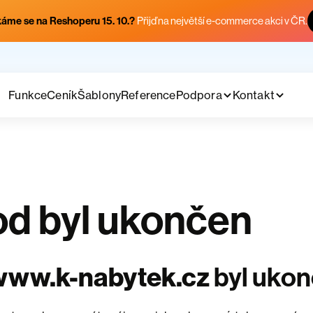
áme se na Reshoperu 15. 10.?
Přijď na největší e-commerce akci v ČR.
Funkce
Ceník
Šablony
Reference
Podpora
Kontakt
d byl ukončen
www.k-nabytek.cz
byl uko