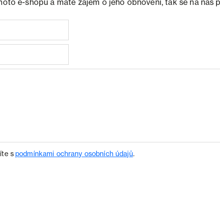
ohoto e-shopu a máte zájem o jeho obnovení, tak se na nás 
íte s
podmínkami ochrany osobních údajů
.