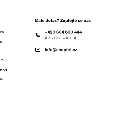
Máte dotaz? Zeptejte se nás
+420 604 600 444
ra
(Po - Pá 8 – 18:30)
ři
info@shoptet.cz
um
erce
na