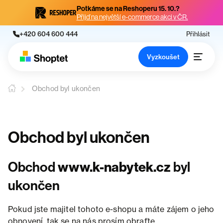
Potkáme se na Reshoperu 15. 10.?
Přijď na největší e-commerce akci v ČR.
+420 604 600 444
Přihlásit
Vyzkoušet
Obchod byl ukončen
Obchod byl ukončen
Obchod
www.k-nabytek.cz
byl
ukončen
Pokud jste majitel tohoto e-shopu a máte zájem o jeho
obnovení, tak se na nás prosím obraťte.