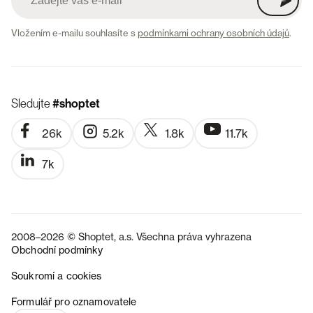
Vložením e-mailu souhlasíte s
podmínkami ochrany osobních údajů
.
Sledujte
#shoptet
26k
5.2k
1.8k
11.7k
7k
2008–2026 © Shoptet, a.s. Všechna práva vyhrazena
Obchodní podmínky
Soukromí a cookies
SK
Formulář pro oznamovatele