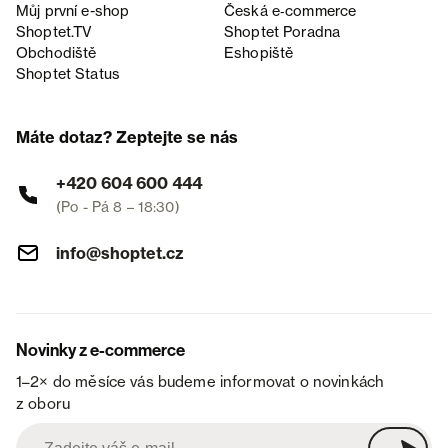
Můj první e-shop
Česká e‑commerce
Shoptet.TV
Shoptet Poradna
Obchodiště
Eshopiště
Shoptet Status
Máte dotaz? Zeptejte se nás
+420 604 600 444
(Po - Pá 8 – 18:30)
info@shoptet.cz
Novinky z e-commerce
1–2× do měsíce vás budeme informovat o novinkách
z oboru