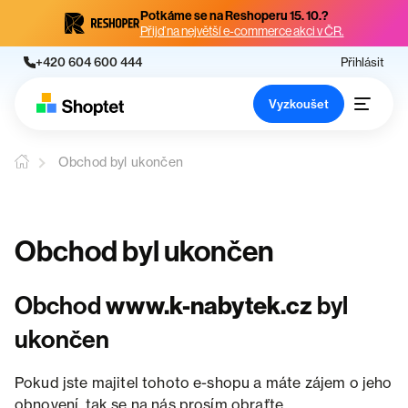
Potkáme se na Reshoperu 15. 10.?
Přijď na největší e-commerce akci v ČR.
+420 604 600 444
Přihlásit
Vyzkoušet
Obchod byl ukončen
Obchod byl ukončen
Obchod
www.k-nabytek.cz
byl
ukončen
Pokud jste majitel tohoto e-shopu a máte zájem o jeho
obnovení, tak se na nás prosím obraťte.