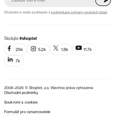
Vložením e-mailu souhlasíte s
podmínkami ochrany osobních údajů
.
Sledujte
#shoptet
26k
5.2k
1.8k
11.7k
7k
2008–2026 © Shoptet, a.s. Všechna práva vyhrazena
Obchodní podmínky
Soukromí a cookies
SK
Formulář pro oznamovatele