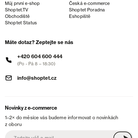
Můj první e-shop
Česká e‑commerce
Shoptet.TV
Shoptet Poradna
Obchodiště
Eshopiště
Shoptet Status
Máte dotaz? Zeptejte se nás
+420 604 600 444
(Po - Pá 8 – 18:30)
info@shoptet.cz
Novinky z e-commerce
1–2× do měsíce vás budeme informovat o novinkách
z oboru