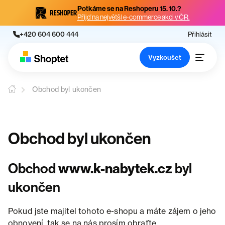
Potkáme se na Reshoperu 15. 10.?
Přijď na největší e-commerce akci v ČR.
+420 604 600 444
Přihlásit
Vyzkoušet
Obchod byl ukončen
Obchod byl ukončen
Obchod
www.k-nabytek.cz
byl
ukončen
Pokud jste majitel tohoto e-shopu a máte zájem o jeho
obnovení, tak se na nás prosím obraťte.