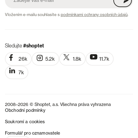
Vložením e-mailu souhlasíte s
podmínkami ochrany osobních údajů
.
Sledujte
#shoptet
26k
5.2k
1.8k
11.7k
7k
2008–2026 © Shoptet, a.s. Všechna práva vyhrazena
Obchodní podmínky
Soukromí a cookies
SK
Formulář pro oznamovatele