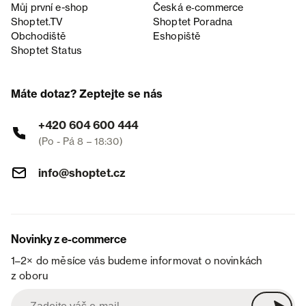
Můj první e-shop
Česká e‑commerce
Shoptet.TV
Shoptet Poradna
Obchodiště
Eshopiště
Shoptet Status
Máte dotaz? Zeptejte se nás
+420 604 600 444
(Po - Pá 8 – 18:30)
info@shoptet.cz
Novinky z e-commerce
1–2× do měsíce vás budeme informovat o novinkách
z oboru