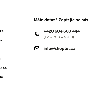
Máte dotaz? Zeptejte se nás
+420 604 600 444
ra
(Po - Pá 8 – 18:30)
ři
info@shoptet.cz
um
erce
na