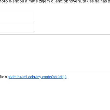
ohoto e-shopu a máte zájem o jeho obnovení, tak se na nás 
íte s
podmínkami ochrany osobních údajů
.