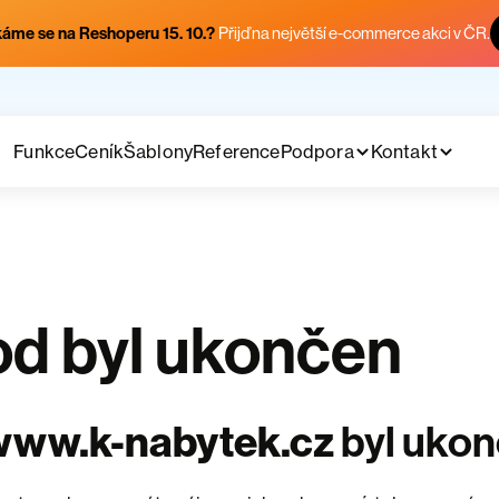
áme se na Reshoperu 15. 10.?
Přijď na největší e-commerce akci v ČR.
Funkce
Ceník
Šablony
Reference
Podpora
Kontakt
d byl ukončen
www.k-nabytek.cz
byl uko