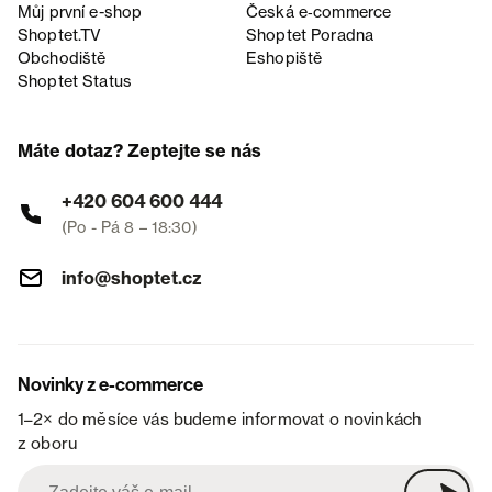
Můj první e-shop
Česká e‑commerce
Shoptet.TV
Shoptet Poradna
Obchodiště
Eshopiště
Shoptet Status
Máte dotaz? Zeptejte se nás
+420 604 600 444
(Po - Pá 8 – 18:30)
info@shoptet.cz
Novinky z e-commerce
1–2× do měsíce vás budeme informovat o novinkách
z oboru