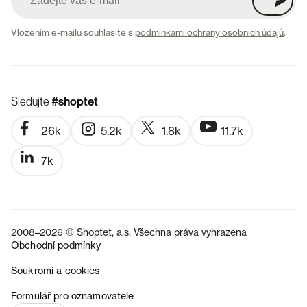
Vložením e-mailu souhlasíte s
podmínkami ochrany osobních údajů
.
Sledujte
#shoptet
26k
5.2k
1.8k
11.7k
7k
2008–2026 © Shoptet, a.s. Všechna práva vyhrazena
Obchodní podmínky
Soukromí a cookies
SK
Formulář pro oznamovatele