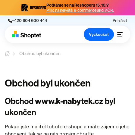
Potkáme se na Reshoperu 15. 10.?
Přijď na největší e-commerce akci v ČR.
+420 604 600 444
Přihlásit
Vyzkoušet
Obchod byl ukončen
Obchod byl ukončen
Obchod
www.k-nabytek.cz
byl
ukončen
Pokud jste majitel tohoto e-shopu a máte zájem o jeho
obnovení, tak se na nás prosím obraťte.