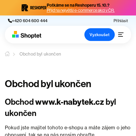
Potkáme se na Reshoperu 15. 10.?
Přijď na největší e-commerce akci v ČR.
+420 604 600 444
Přihlásit
Vyzkoušet
Obchod byl ukončen
Obchod byl ukončen
Obchod
www.k-nabytek.cz
byl
ukončen
Pokud jste majitel tohoto e-shopu a máte zájem o jeho
obnovení, tak se na nás prosím obraťte.