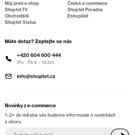
Můj první e-shop
Česká e‑commerce
Shoptet.TV
Shoptet Poradna
Obchodiště
Eshopiště
Shoptet Status
Máte dotaz? Zeptejte se nás
+420 604 600 444
(Po - Pá 8 – 18:30)
info@shoptet.cz
Novinky z e-commerce
1–2× do měsíce vás budeme informovat o novinkách
z oboru