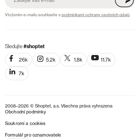
Vložením e-mailu souhlasíte s
podmínkami ochrany osobních údajů
.
Sledujte
#shoptet
26k
5.2k
1.8k
11.7k
7k
2008–2026 © Shoptet, a.s. Všechna práva vyhrazena
Obchodní podmínky
Soukromí a cookies
SK
Formulář pro oznamovatele