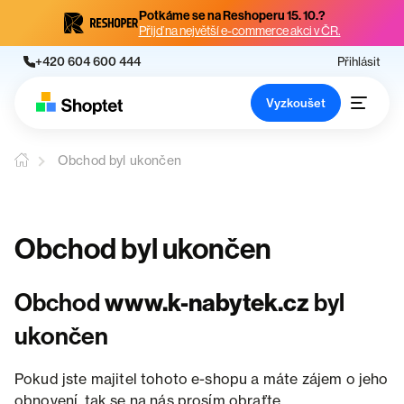
Potkáme se na Reshoperu 15. 10.?
Přijď na největší e-commerce akci v ČR.
+420 604 600 444
Přihlásit
Vyzkoušet
Obchod byl ukončen
Obchod byl ukončen
Obchod
www.k-nabytek.cz
byl
ukončen
Pokud jste majitel tohoto e-shopu a máte zájem o jeho
obnovení, tak se na nás prosím obraťte.