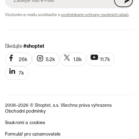
Vložením e-mailu souhlasíte s
podmínkami ochrany osobních údajů
.
Sledujte
#shoptet
26k
5.2k
1.8k
11.7k
7k
2008–2026 © Shoptet, a.s. Všechna práva vyhrazena
Obchodní podmínky
Soukromí a cookies
SK
Formulář pro oznamovatele