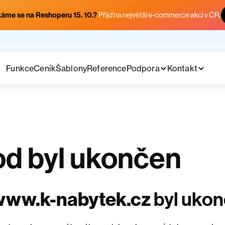
áme se na Reshoperu 15. 10.?
Přijď na největší e-commerce akci v ČR.
Funkce
Ceník
Šablony
Reference
Podpora
Kontakt
d byl ukončen
www.k-nabytek.cz
byl uko