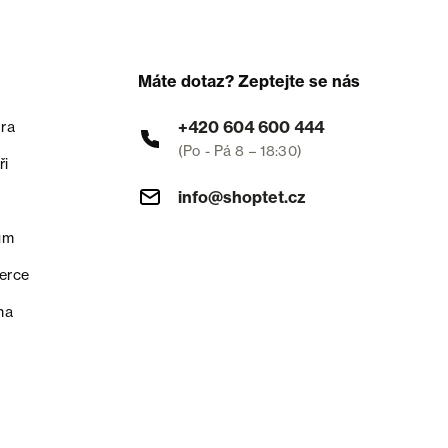
Máte dotaz? Zeptejte se nás
+420 604 600 444
ra
(Po - Pá 8 – 18:30)
ři
info@shoptet.cz
um
erce
na