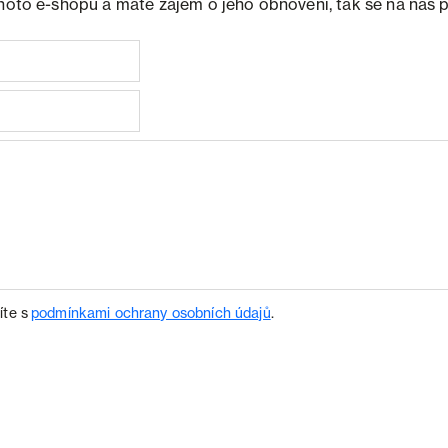
ohoto e-shopu a máte zájem o jeho obnovení, tak se na nás 
íte s
podmínkami ochrany osobních údajů
.