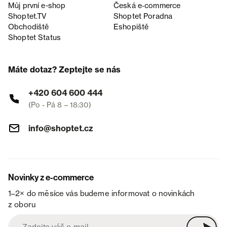
Můj první e-shop
Česká e‑commerce
Shoptet.TV
Shoptet Poradna
Obchodiště
Eshopiště
Shoptet Status
Máte dotaz? Zeptejte se nás
+420 604 600 444
(Po - Pá 8 – 18:30)
info@shoptet.cz
Novinky z e-commerce
1–2× do měsíce vás budeme informovat o novinkách
z oboru