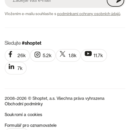
Vložením e-mailu souhlasíte s
podmínkami ochrany osobních údajů
.
Sledujte
#shoptet
26k
5.2k
1.8k
11.7k
7k
2008–2026 © Shoptet, a.s. Všechna práva vyhrazena
Obchodní podmínky
Soukromí a cookies
SK
Formulář pro oznamovatele