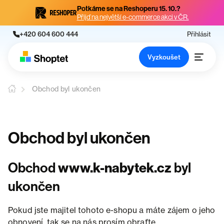
Potkáme se na Reshoperu 15. 10.?
Přijď na největší e-commerce akci v ČR.
+420 604 600 444
Přihlásit
Vyzkoušet
Obchod byl ukončen
Obchod byl ukončen
Obchod
www.k-nabytek.cz
byl
ukončen
Pokud jste majitel tohoto e-shopu a máte zájem o jeho
obnovení, tak se na nás prosím obraťte.