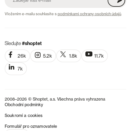
Vložením e-mailu souhlasíte s
podmínkami ochrany osobních údajů
.
Sledujte
#shoptet
26k
5.2k
1.8k
11.7k
7k
2008–2026 © Shoptet, a.s. Všechna práva vyhrazena
Obchodní podmínky
Soukromí a cookies
SK
Formulář pro oznamovatele