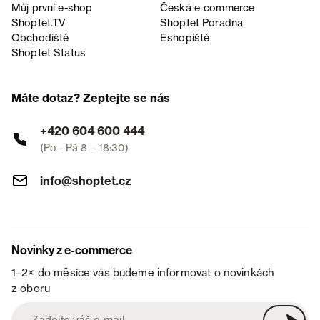
Můj první e-shop
Česká e‑commerce
Shoptet.TV
Shoptet Poradna
Obchodiště
Eshopiště
Shoptet Status
Máte dotaz? Zeptejte se nás
+420 604 600 444
(Po - Pá 8 – 18:30)
info@shoptet.cz
Novinky z e-commerce
1–2× do měsíce vás budeme informovat o novinkách
z oboru