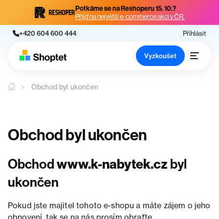
Potkáme se na Reshoperu 15. 10.?
Přijď na největší e-commerce akci v ČR.
+420 604 600 444
Přihlásit
Vyzkoušet
Obchod byl ukončen
Obchod byl ukončen
Obchod
www.k-nabytek.cz
byl
ukončen
Pokud jste majitel tohoto e-shopu a máte zájem o jeho
obnovení, tak se na nás prosím obraťte.