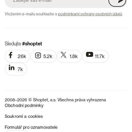
Vložením e-mailu souhlasíte s
podmínkami ochrany osobních údajů
.
Sledujte
#shoptet
26k
5.2k
1.8k
11.7k
7k
2008–2026 © Shoptet, a.s. Všechna práva vyhrazena
Obchodní podmínky
Soukromí a cookies
SK
Formulář pro oznamovatele