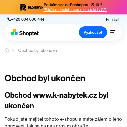
Potkáme se na Reshoperu 15. 10.?
Přijď na největší e-commerce akci v ČR.
+420 604 600 444
Přihlásit
Vyzkoušet
Obchod byl ukončen
Obchod byl ukončen
Obchod
www.k-nabytek.cz
byl
ukončen
Pokud jste majitel tohoto e-shopu a máte zájem o jeho
obnovení, tak se na nás prosím obraťte.