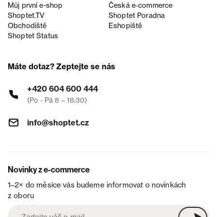
Můj první e-shop
Česká e‑commerce
Shoptet.TV
Shoptet Poradna
Obchodiště
Eshopiště
Shoptet Status
Máte dotaz? Zeptejte se nás
+420 604 600 444
(Po - Pá 8 – 18:30)
info@shoptet.cz
Novinky z e-commerce
1–2× do měsíce vás budeme informovat o novinkách
z oboru