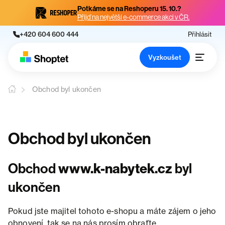
Potkáme se na Reshoperu 15. 10.?
Přijď na největší e-commerce akci v ČR.
+420 604 600 444
Přihlásit
Vyzkoušet
Obchod byl ukončen
Obchod byl ukončen
Obchod
www.k-nabytek.cz
byl
ukončen
Pokud jste majitel tohoto e-shopu a máte zájem o jeho
obnovení, tak se na nás prosím obraťte.