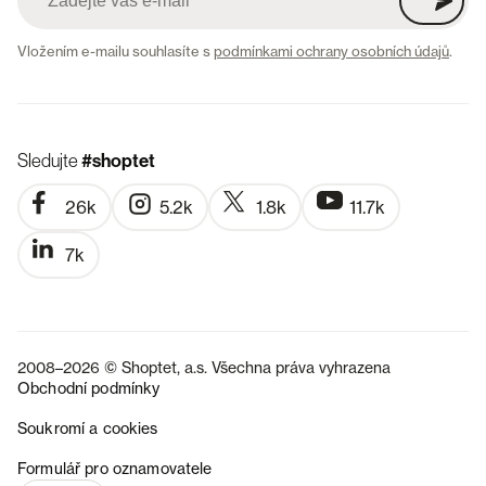
Vložením e-mailu souhlasíte s
podmínkami ochrany osobních údajů
.
Sledujte
#shoptet
26k
5.2k
1.8k
11.7k
7k
2008–2026 © Shoptet, a.s. Všechna práva vyhrazena
Obchodní podmínky
Soukromí a cookies
SK
Formulář pro oznamovatele