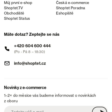
Můj první e-shop
Česká e‑commerce
Shoptet.TV
Shoptet Poradna
Obchodiště
Eshopiště
Shoptet Status
Máte dotaz? Zeptejte se nás
+420 604 600 444
(Po - Pá 8 – 18:30)
info@shoptet.cz
Novinky z e-commerce
1–2× do měsíce vás budeme informovat o novinkách
z oboru