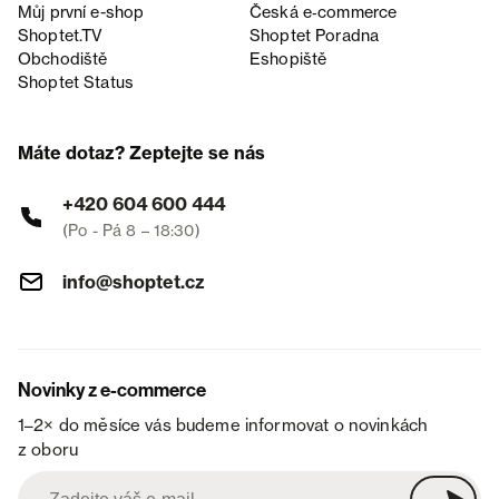
Můj první e-shop
Česká e‑commerce
Shoptet.TV
Shoptet Poradna
Obchodiště
Eshopiště
Shoptet Status
Máte dotaz? Zeptejte se nás
+420 604 600 444
(Po - Pá 8 – 18:30)
info@shoptet.cz
Novinky z e-commerce
1–2× do měsíce vás budeme informovat o novinkách
z oboru