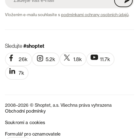
Vložením e-mailu souhlasíte s
podmínkami ochrany osobních údajů
.
Sledujte
#shoptet
26k
5.2k
1.8k
11.7k
7k
2008–2026 © Shoptet, a.s. Všechna práva vyhrazena
Obchodní podmínky
Soukromí a cookies
SK
Formulář pro oznamovatele