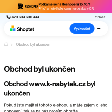
Potkáme se na Reshoperu 15. 10.?
Přijď na největší e-commerce akci v ČR.
+420 604 600 444
Přihlásit
Vyzkoušet
Obchod byl ukončen
Obchod byl ukončen
Obchod
www.k-nabytek.cz
byl
ukončen
Pokud jste majitel tohoto e-shopu a máte zájem o jeho
obnovení, tak se na nás prosím obraťte.