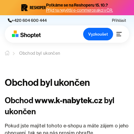
Potkáme se na Reshoperu 15. 10.?
Přijď na největší e-commerce akci v ČR.
+420 604 600 444
Přihlásit
Vyzkoušet
Obchod byl ukončen
Obchod byl ukončen
Obchod
www.k-nabytek.cz
byl
ukončen
Pokud jste majitel tohoto e-shopu a máte zájem o jeho
obnovení, tak se na nás prosím obraťte.