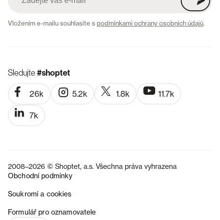
Vložením e-mailu souhlasíte s
podmínkami ochrany osobních údajů
.
Sledujte
#shoptet
26k
5.2k
1.8k
11.7k
7k
2008–2026 © Shoptet, a.s. Všechna práva vyhrazena
Obchodní podmínky
Soukromí a cookies
SK
Formulář pro oznamovatele