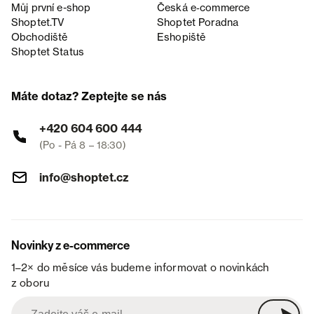
Můj první e-shop
Česká e‑commerce
Shoptet.TV
Shoptet Poradna
Obchodiště
Eshopiště
Shoptet Status
Máte dotaz? Zeptejte se nás
+420 604 600 444
(Po - Pá 8 – 18:30)
info@shoptet.cz
Novinky z e-commerce
1–2× do měsíce vás budeme informovat o novinkách
z oboru