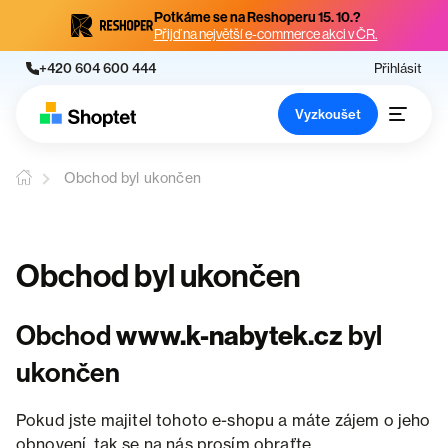
Potkáme se na Reshoperu 15. 10.?
Přijď na největší e-commerce akci v ČR.
+420 604 600 444
Přihlásit
Vyzkoušet
Obchod byl ukončen
Obchod byl ukončen
Obchod
www.k-nabytek.cz
byl
ukončen
Pokud jste majitel tohoto e-shopu a máte zájem o jeho
obnovení, tak se na nás prosím obraťte.