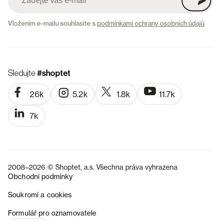
Vložením e-mailu souhlasíte s
podmínkami ochrany osobních údajů
.
Sledujte
#shoptet
26k
5.2k
1.8k
11.7k
7k
2008–2026 © Shoptet, a.s. Všechna práva vyhrazena
Obchodní podmínky
Soukromí a cookies
SK
Formulář pro oznamovatele