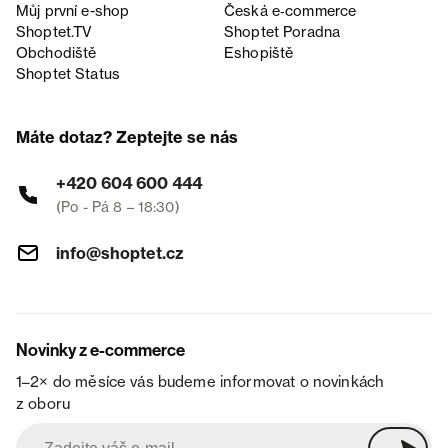
Můj první e-shop
Česká e‑commerce
Shoptet.TV
Shoptet Poradna
Obchodiště
Eshopiště
Shoptet Status
Máte dotaz? Zeptejte se nás
+420 604 600 444
(Po - Pá 8 – 18:30)
info@shoptet.cz
Novinky z e-commerce
1–2× do měsíce vás budeme informovat o novinkách
z oboru