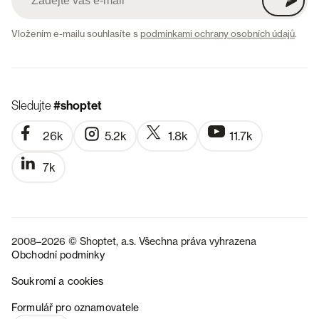
Vložením e-mailu souhlasíte s
podmínkami ochrany osobních údajů
.
Sledujte
#shoptet
26k
5.2k
1.8k
11.7k
7k
2008–2026 © Shoptet, a.s. Všechna práva vyhrazena
Obchodní podmínky
Soukromí a cookies
SK
Formulář pro oznamovatele