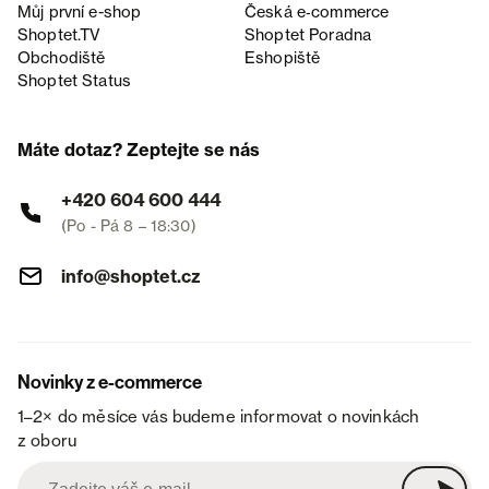
Můj první e-shop
Česká e‑commerce
Shoptet.TV
Shoptet Poradna
Obchodiště
Eshopiště
Shoptet Status
Máte dotaz? Zeptejte se nás
+420 604 600 444
(Po - Pá 8 – 18:30)
info@shoptet.cz
Novinky z e-commerce
1–2× do měsíce vás budeme informovat o novinkách
z oboru