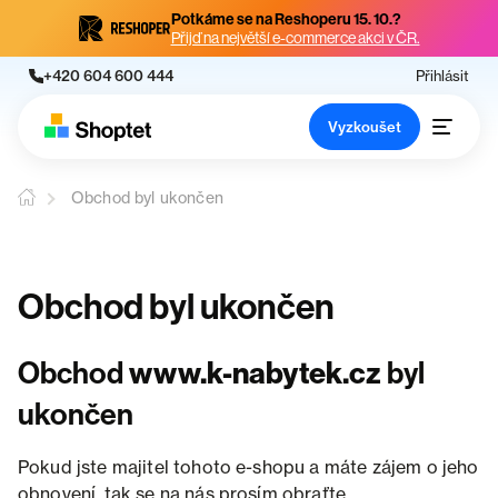
Potkáme se na Reshoperu 15. 10.?
Přijď na největší e-commerce akci v ČR.
+420 604 600 444
Přihlásit
Vyzkoušet
Obchod byl ukončen
Obchod byl ukončen
Obchod
www.k-nabytek.cz
byl
ukončen
Pokud jste majitel tohoto e-shopu a máte zájem o jeho
obnovení, tak se na nás prosím obraťte.