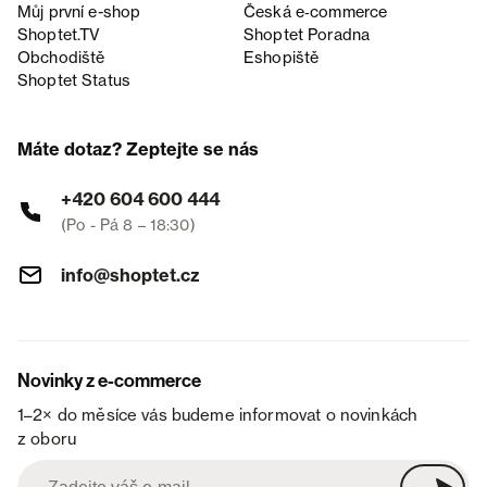
Můj první e-shop
Česká e‑commerce
Shoptet.TV
Shoptet Poradna
Obchodiště
Eshopiště
Shoptet Status
Máte dotaz? Zeptejte se nás
+420 604 600 444
(Po - Pá 8 – 18:30)
info@shoptet.cz
Novinky z e-commerce
1–2× do měsíce vás budeme informovat o novinkách
z oboru