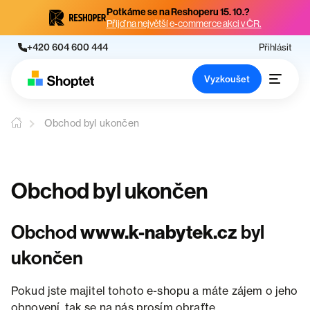
Potkáme se na Reshoperu 15. 10.?
Přijď na největší e-commerce akci v ČR.
+420 604 600 444
Přihlásit
Vyzkoušet
Obchod byl ukončen
Obchod byl ukončen
Obchod
www.k-nabytek.cz
byl
ukončen
Pokud jste majitel tohoto e-shopu a máte zájem o jeho
obnovení, tak se na nás prosím obraťte.