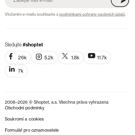
Vložením e-mailu souhlasíte s
podmínkami ochrany osobních údajů
.
Sledujte
#shoptet
26k
5.2k
1.8k
11.7k
7k
2008–2026 © Shoptet, a.s. Všechna práva vyhrazena
Obchodní podmínky
Soukromí a cookies
SK
Formulář pro oznamovatele